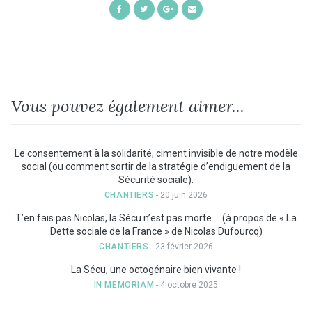
Share
Share
Share
Share
on
on
on
by
Facebook
Twitter
Google+
Email
Vous pouvez également aimer...
Le consentement à la solidarité, ciment invisible de notre modèle
social (ou comment sortir de la stratégie d’endiguement de la
Sécurité sociale).
CHANTIERS
- 20 juin 2026
T’en fais pas Nicolas, la Sécu n’est pas morte … (à propos de « La
Dette sociale de la France » de Nicolas Dufourcq)
CHANTIERS
- 23 février 2026
La Sécu, une octogénaire bien vivante !
IN MEMORIAM
- 4 octobre 2025