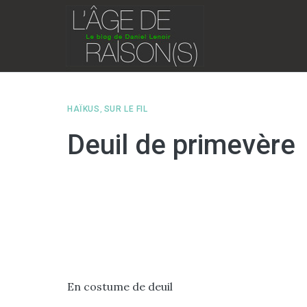
Skip
to
content
HAÏKUS
,
SUR LE FIL
Deuil de primevère
En costume de deuil