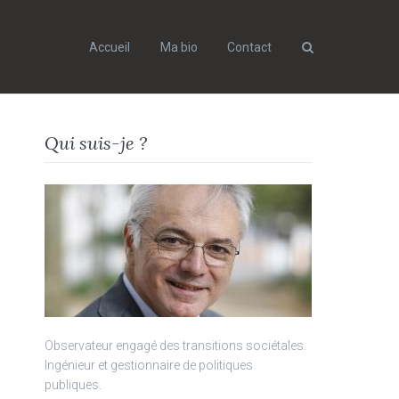
Accueil
Ma bio
Contact
Search
Qui suis-je ?
Observateur engagé des transitions sociétales.
Ingénieur et gestionnaire de politiques
publiques.