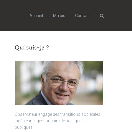
Accueil
Ma bio
Contact
Search
Qui suis-je ?
Observateur engagé des transitions sociétales.
Ingénieur et gestionnaire de politiques
publiques.