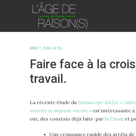
Skip
to
content
BREF !
,
SUR LE FIL
Faire face à la cro
travail.
La récente étude du
Datascope d’AXA
« l’abs
salariés se dégrade encore »
est intéressante à 
eux, des constats déjà faits par
la Cnam
et p
Une croissance rapide des arrêts de