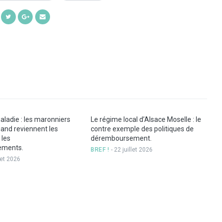
Share
Share
Share
Share
on
on
on
by
Facebook
Twitter
Google+
Email
ladie : les maronniers
Le régime local d’Alsace Moselle : le
uand reviennent les
contre exemple des politiques de
 les
déremboursement.
ements.
BREF !
- 22 juillet 2026
llet 2026