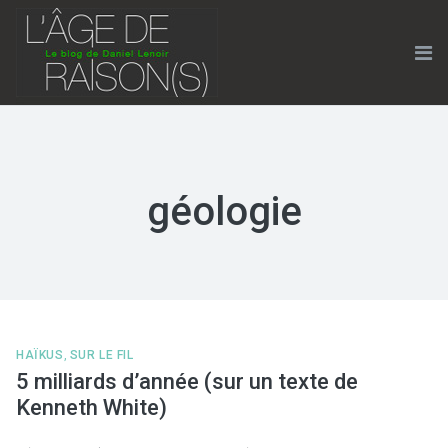
Skip
to
content
Me
géologie
HAÏKUS
,
SUR LE FIL
5 milliards d’année (sur un texte de
Kenneth White)