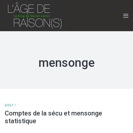
Skip
to
content
Me
mensonge
BREF !
Comptes de la sécu et mensonge
statistique