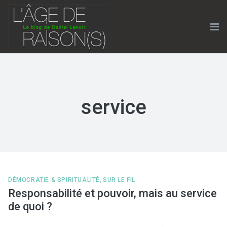
Skip
to
content
Me
service
DÉMOCRATIE & SPIRITUALITÉ
,
SUR LE FIL
Responsabilité et pouvoir, mais au service
de quoi ?