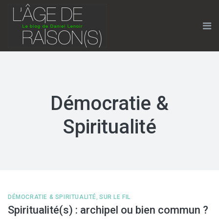
Skip
to
content
Me
Démocratie &
Spiritualité
DÉMOCRATIE & SPIRITUALITÉ
,
SUR LE FIL
Spiritualité(s) : archipel ou bien commun ?