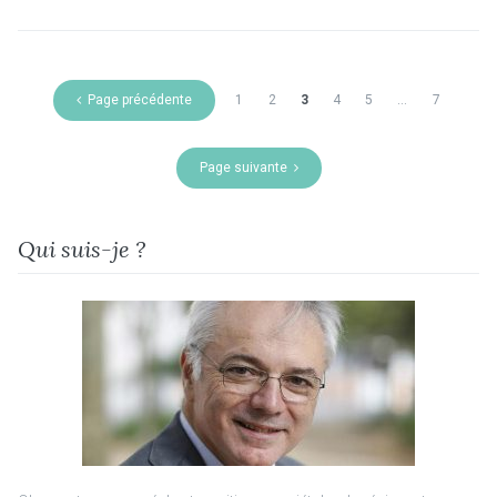
Page précédente
1
2
3
4
5
…
7
Page suivante
Qui suis-je ?