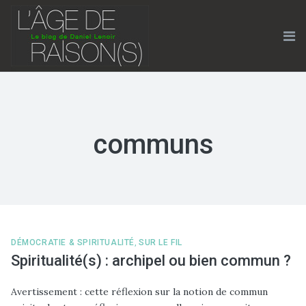
Skip
to
content
Me
communs
DÉMOCRATIE & SPIRITUALITÉ
,
SUR LE FIL
Spiritualité(s) : archipel ou bien commun ?
Avertissement : cette réflexion sur la notion de commun