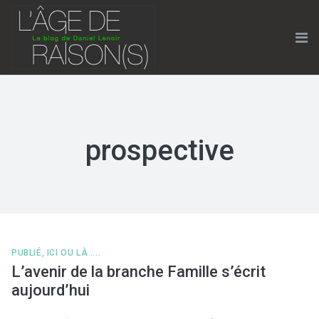
Skip
to
content
Me
prospective
PUBLIÉ, ICI OU LÀ ....
L’avenir de la branche Famille s’écrit
aujourd’hui