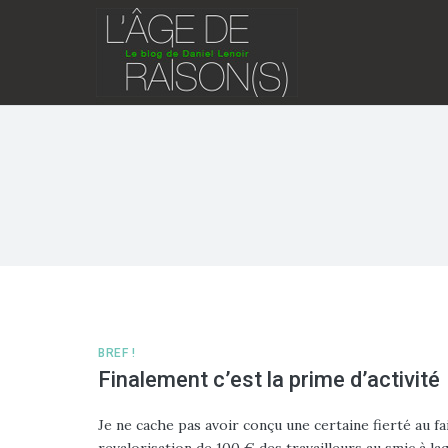
Skip
to
content
BREF !
Finalement c’est la prime d’activité
Je ne cache pas avoir conçu une certaine fierté au fai
revalorisation de 100 € des travailleurs au smic à la