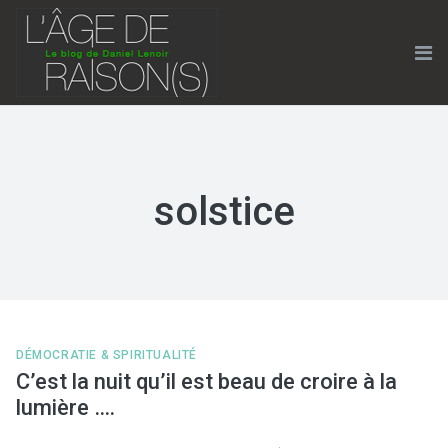
Skip
to
content
Me
solstice
DÉMOCRATIE & SPIRITUALITÉ
C’est la nuit qu’il est beau de croire à la
lumière ….