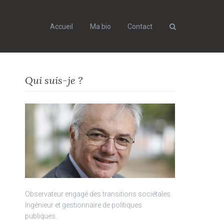
Accueil
Ma bio
Contact
Search
Qui suis-je ?
Observateur engagé des transitions sociétales.
Ingénieur et gestionnaire de politiques
publiques.