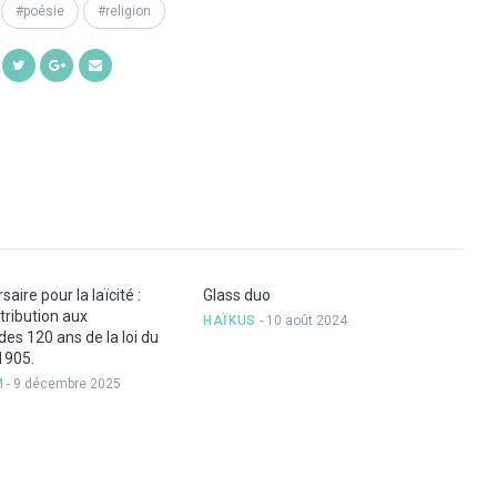
poésie
religion
Share
Share
Share
Share
on
on
on
by
Facebook
Twitter
Google+
Email
saire pour la laïcité :
Glass duo
ribution aux
HAÏKUS
- 10 août 2024
des 120 ans de la loi du
1905.
M
- 9 décembre 2025