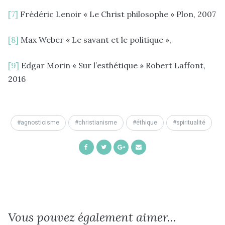
[7]
Frédéric Lenoir « Le Christ philosophe » Plon, 2007
[8]
Max Weber « Le savant et le politique »,
[9]
Edgar Morin « Sur l’esthétique » Robert Laffont,
2016
agnosticisme
christianisme
éthique
spiritualité
Share
Share
Share
Share
on
on
on
by
Facebook
Twitter
Google+
Email
Vous pouvez également aimer...