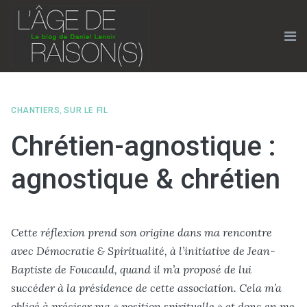
Skip
to
content
Me
CHANTIERS
,
SUR LE FIL
Chrétien-agnostique :
agnostique & chrétien
Cette réflexion prend son origine dans ma rencontre
avec Démocratie & Spiritualité, à l’initiative de Jean-
Baptiste de Foucauld, quand il m’a proposé de lui
succéder à la présidence de cette association. Cela m’a
obligé à préciser ma « position spirituelle » et donc en me