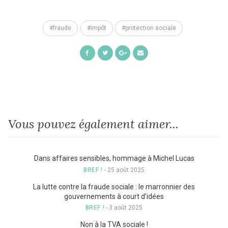
fraude
impôt
protection sociale
Share
Share
Share
Share
on
on
on
by
Facebook
Twitter
Google+
Email
Vous pouvez également aimer...
Dans affaires sensibles, hommage à Michel Lucas
BREF !
- 25 août 2025
La lutte contre la fraude sociale : le marronnier des
gouvernements à court d’idées
BREF !
- 3 août 2025
Non à la TVA sociale !