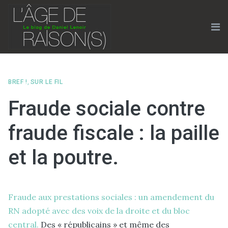
Skip
to
content
Me
BREF !
,
SUR LE FIL
Fraude sociale contre
fraude fiscale : la paille
et la poutre.
Fraude aux prestations sociales : un amendement du
RN adopté avec des voix de la droite et du bloc
central.
Des « républicains » et même des