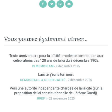
Share
Share
Share
Share
on
on
on
by
Facebook
Twitter
Google+
Email
Vous pouvez également aimer...
Triste anniversaire pour la laïcité : modeste contribution aux
célébrations des 120 ans de la loi du 9 décembre 1905.
IN MEMORIAM
- 9 décembre 2025
Laïcité, j’écris ton nom.
DÉMOCRATIE & SPIRITUALITÉ
- 2 décembre 2025
Vers une autorité indépendante chargée de la laïcité (sur la
proposition de loi constitutionnelle de Jérôme Guedj).
BREF !
- 28 novembre 2025