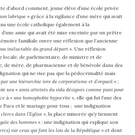
onte d’abord comment, jeune élève d’une école privée
hon lubrique
» grâce à la vigilance d’une mère qui avait
s une école catholique également à la
e d’une amie qui avait été mise enceinte par un prêtre
mémoire familiale ouvre une réflexion que l’ancienne
ous inéluctable du grand départ »
. Une réflexion
e locale, de parlementaire, de ministre et de
ève, de mère, de pharmacienne et de bénévole dans des
ndignation qui ne vise pas que la pédocrimalité mais
 par une hiérarchie ivre de corporatisme et d’orgueil » ;
oir ses
« amis atteints du sida désignés comme puni pour
ace à
« une homophobie hypocrite »
, elle qui fut l’une des
e Pacs et le mariage pour tous ; une indignation
 clercs dans l’Eglise »
, la place minorée qu’y tiennent
’égale des hommes »
; une indignation qui explique son
rcs) sur ceux qui font les lois de la République »
et dont