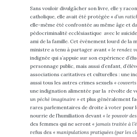
Sans vouloir divulgâcher son livre, elle y rac
catholique, elle avait été protégée «
d’un ratic
elle-même été confrontée au même âge et dan
pédocriminalité ecclésiastique avec le suicid
ami de la famille. Cet événement lourd de la 
ministre a tenu à partager avant
« le rendez v
indignée qui s’appuie sur son expérience d’élu
personnage public, mais aussi d’enfant, d’él
associations caritatives et culturelles : une i
aussi tous les autres crimes sexuels
« couverts
une indignation alimentée par la révolte de v
un péché imaginaire »
et plus généralement f
rares parlementaires de droite à voter pour l
nourrie de l’humiliation devant
« le pouvoir des
des femmes qui ne seront
« jamais traitée à l
refus des
« manipulations pratiquées (par les cle