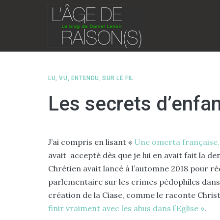
Skip
to
content
LU, VU, ENTENDU
,
SUR LE FIL
Les secrets d’enfa
J’ai compris en lisant «
Une omerta française. 
avait accepté dès que je lui en avait fait la
Chrétien avait lancé à l’automne 2018 pour r
parlementaire sur les crimes pédophiles dans l
création de la Ciase, comme le raconte Chris
finir vraiment avec les abus dans l’Eglise »
.