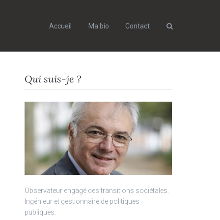
Accueil
Ma bio
Contact
Search
Qui suis-je ?
Observateur engagé des transitions sociétales.
Ingénieur et gestionnaire de politiques
publiques.