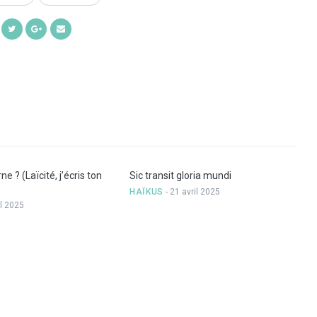
Share
Share
Share
Share
on
on
on
by
Facebook
Twitter
Google+
Email
ne ? (Laïcité, j’écris ton
Sic transit gloria mundi
HAÏKUS
- 21 avril 2025
il 2025