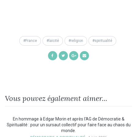
France
laïcité
religion
spiritualité
Share
Share
Share
Share
on
on
on
by
Facebook
Twitter
Google+
Email
Vous pouvez également aimer...
En hommage à Edgar Morin et après l’AG de Démocratie &
Spiritualité : pour un sursaut collectif pour faire face au chaos du
monde.