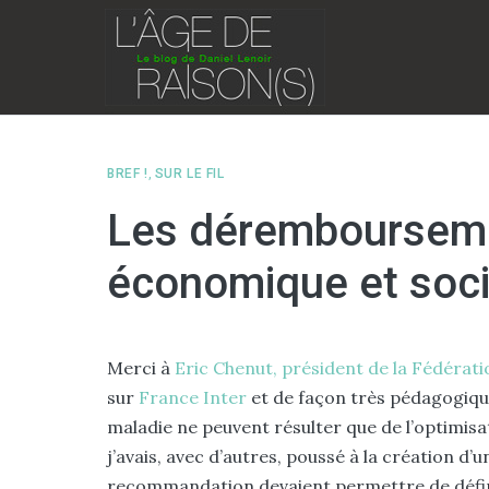
Skip
to
content
BREF !
,
SUR LE FIL
Les déremboursemen
économique et soci
Merci à
Eric Chenut, président de la Fédérati
sur
France Inter
et de façon très pédagogiqu
maladie ne peuvent résulter que de l’optimisa
j’avais, avec d’autres, poussé à la création d’
recommandation devaient permettre de définir