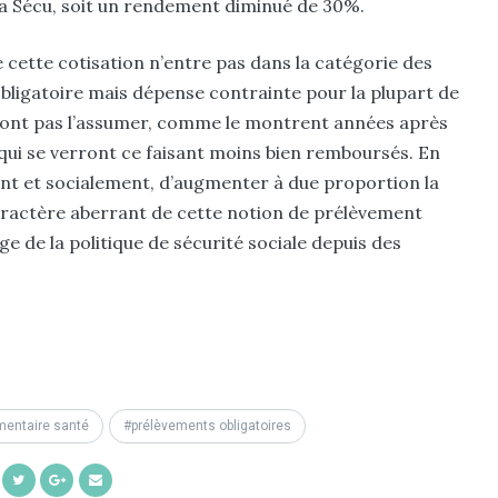
la Sécu, soit un rendement diminué de 30%.
que cette cotisation n’entre pas dans la catégorie des
obligatoire mais dépense contrainte pour la plupart de
rront pas l’assumer, comme le montrent années après
qui se verront ce faisant moins bien remboursés. En
ment et socialement, d’augmenter à due proportion la
caractère aberrant de cette notion de prélèvement
ge de la politique de sécurité sociale depuis des
entaire santé
prélèvements obligatoires
Share
Share
Share
Share