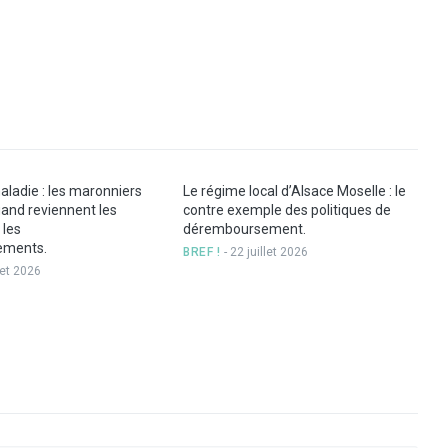
on
on
on
by
Facebook
Twitter
Google+
Email
ladie : les maronniers
Le régime local d’Alsace Moselle : le
uand reviennent les
contre exemple des politiques de
 les
déremboursement.
ements.
BREF !
- 22 juillet 2026
llet 2026