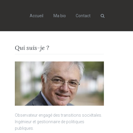
Accueil
Ma bio
Contact
Search
Qui suis-je ?
Observateur engagé des transitions sociétales.
Ingénieur et gestionnaire de politiques
publiques.