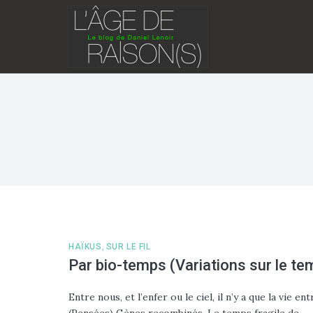
Skip
to
content
HAÏKUS
,
SUR LE FIL
Par bio-temps (Variations sur le te
Entre nous, et l’enfer ou le ciel, il n’y a que la vie e
(Pensées) Gènes recombinés, Le temps fragile de…