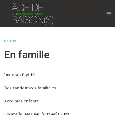
Skip
to
content
Me
HAÏKUS
En famille
Instants fugitifs
Des randonnées familiales
Avec mes enfants
Lacapelle-Marival, le 31 août 2023