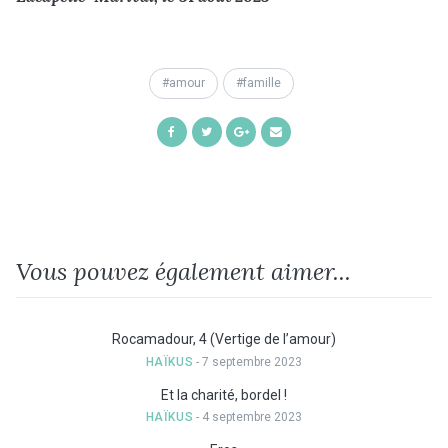
amour
famille
Share
Share
Share
Share
on
on
on
by
Facebook
Twitter
Google+
Email
Vous pouvez également aimer...
Rocamadour, 4 (Vertige de l’amour)
HAÏKUS
- 7 septembre 2023
Et la charité, bordel !
HAÏKUS
- 4 septembre 2023