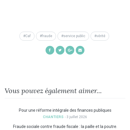
Caf
fraude
service public
vérité
Share
Share
Share
Share
on
on
on
by
Facebook
Twitter
Google+
Email
Vous pouvez également aimer...
Pour une réforme intégrale des finances publiques
CHANTIERS
- 3 juillet 2026
Fraude sociale contre fraude fiscale : la paille et la poutre.