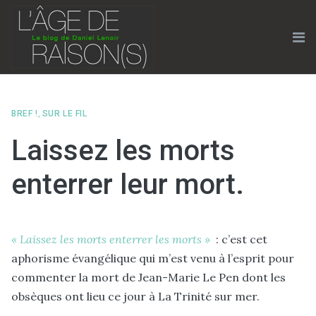
Skip
to
content
Me
BREF !
,
SUR LE FIL
Laissez les morts
enterrer leur mort.
« Laissez les mort
s enterrer les morts »
: c’est cet
aphorisme évangélique qui m’est venu à l’esprit pour
commenter la mort de Jean-Marie Le Pen dont les
obsèques ont lieu ce jour à La Trinité sur mer.