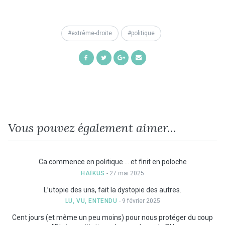
extrême-droite
politique
Share
Share
Share
Share
on
on
on
by
Facebook
Twitter
Google+
Email
Vous pouvez également aimer...
Ca commence en politique … et finit en poloche
HAÏKUS
- 27 mai 2025
L’utopie des uns, fait la dystopie des autres.
LU, VU, ENTENDU
- 9 février 2025
Cent jours (et même un peu moins) pour nous protéger du coup