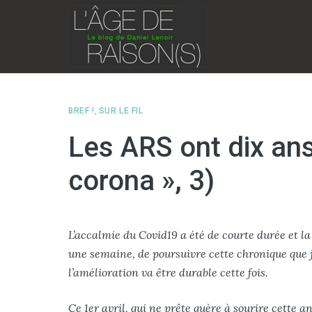
Skip
to
content
BREF !
,
SUR LE FIL
Les ARS ont dix an
corona », 3)
L’accalmie du Covid19 a été de courte durée et la
une semaine, de poursuivre cette chronique que j
l’amélioration va être durable cette fois.
Ce 1er avril, qui ne prête guère à sourire cette 