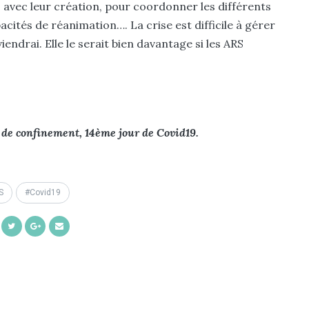
s avec leur création, pour coordonner les différents
cités de réanimation…. La crise est difficile à gérer
iendrai. Elle le serait bien davantage si les ARS
r de confinement, 14ème jour de Covid19.
S
Covid19
Share
Share
Share
Share
on
on
on
by
Facebook
Twitter
Google+
Email