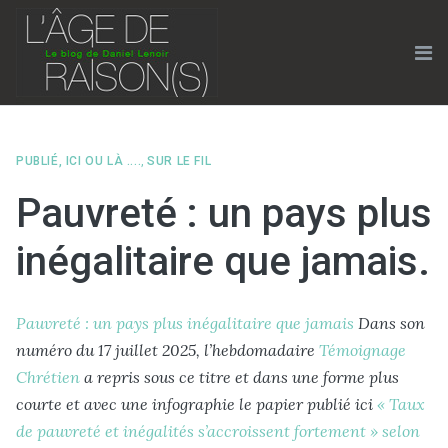
Skip
to
content
Me
PUBLIÉ, ICI OU LÀ ....
,
SUR LE FIL
Pauvreté : un pays plus
inégalitaire que jamais.
Pauvreté : un pays plus inégalitaire que jamais
Dans son
numéro du 17 juillet 2025, l’hebdomadaire
Témoignage
Chrétien
a repris sous ce titre et dans une forme plus
courte et avec une infographie le papier publié ici
« Taux
de pauvreté et inégalités s’accroissent fortement » selon