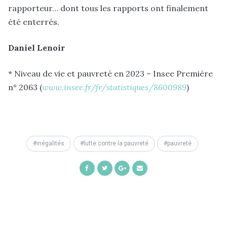
rapporteur… dont tous les rapports ont finalement
été enterrés.
Daniel Lenoir
* Niveau de vie et pauvreté en 2023 – Insee Première
n° 2063 (
www.insee.fr/fr/statistiques/8600989
)
inégalités
lutte contre la pauvreté
pauvreté
Share
Share
Share
Share
on
on
on
by
Facebook
Twitter
Google+
Email