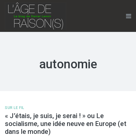
Skip
to
content
Me
autonomie
SUR LE FIL
« J’étais, je suis, je serai ! » ou Le
socialisme, une idée neuve en Europe (et
dans le monde)