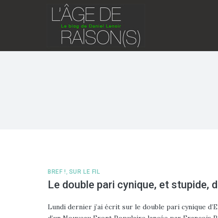
Skip
to
content
BREF !
,
SUR LE FIL
Le double pari cynique, et stupide
Lundi dernier j’ai écrit sur le double pari cynique
d’un Nouveau Front Populaire lancée par François Ru