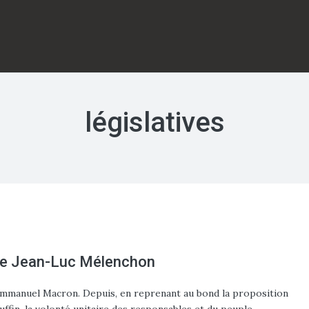
législatives
, de Jean-Luc Mélenchon
 d’Emmanuel Macron. Depuis, en reprenant au bond la proposition
ffin, la volonté unitaire des responsables et du peuple…