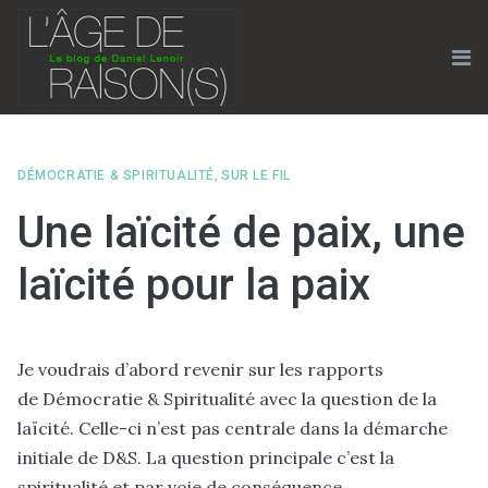
Skip
to
content
Me
DÉMOCRATIE & SPIRITUALITÉ
,
SUR LE FIL
Une laïcité de paix, une
laïcité pour la paix
Je voudrais d’abord revenir sur les rapports
de Démocratie & Spiritualité avec la question de la
laïcité. Celle-ci n’est pas centrale dans la démarche
initiale de D&S. La question principale c’est la
spiritualité et par voie de conséquence