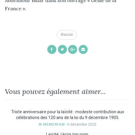
Abdennour Bidar dans son ouvrage « Génie de la
France ».
laïcité
Share
Share
Share
Share
on
on
on
by
Facebook
Twitter
Google+
Email
Vous pouvez également aimer...
Triste anniversaire pour la laïcité : modeste contribution aux
célébrations des 120 ans de la loi du 9 décembre 1905.
IN MEMORIAM
- 9 décembre 2025
Laïcité, j’écris ton nom.