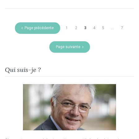
Page précédente
1
2
3
4
5
…
7
Page suivante
Qui suis-je ?