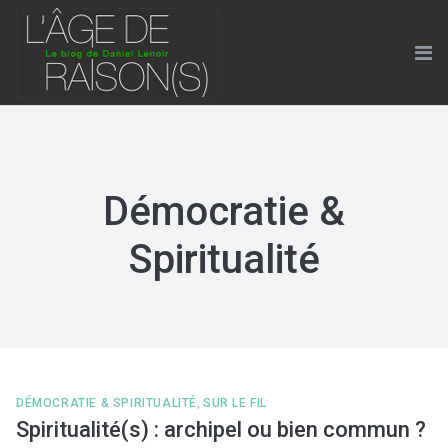
Skip
to
content
Me
Démocratie &
Spiritualité
DÉMOCRATIE & SPIRITUALITÉ
,
SUR LE FIL
Spiritualité(s) : archipel ou bien commun ?