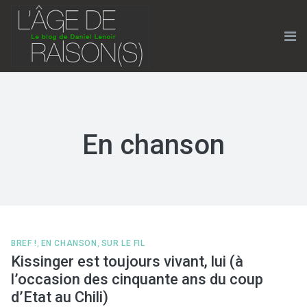
Skip
to
content
Me
En chanson
BREF !
,
EN CHANSON
,
SUR LE FIL
Kissinger est toujours vivant, lui (à
l’occasion des cinquante ans du coup
d’Etat au Chili)