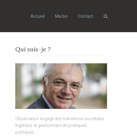
Accueil
Ma bio
Contact
Search
Qui suis-je ?
Observateur engagé des transitions sociétales.
Ingénieur et gestionnaire de politiques
publiques.