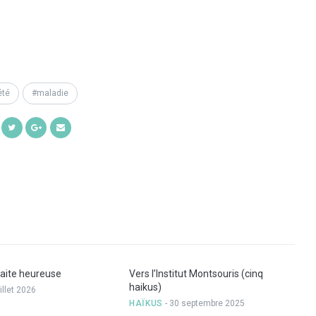
été
maladie
Share
Share
Share
Share
on
on
on
by
Facebook
Twitter
Google+
Email
raite heureuse
Vers l’Institut Montsouris (cinq
haikus)
uillet 2026
HAÏKUS
- 30 septembre 2025