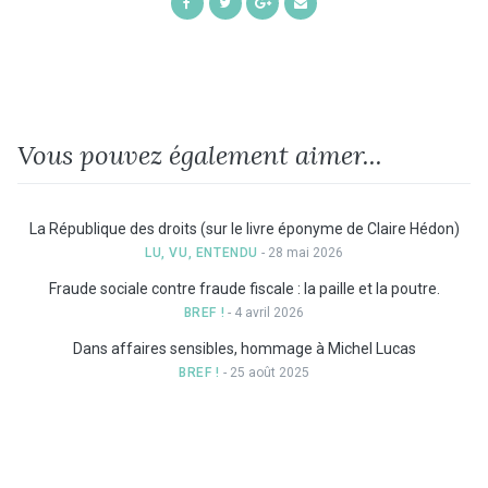
Share
Share
Share
Share
on
on
on
by
Facebook
Twitter
Google+
Email
Vous pouvez également aimer...
La République des droits (sur le livre éponyme de Claire Hédon)
LU, VU, ENTENDU
- 28 mai 2026
Fraude sociale contre fraude fiscale : la paille et la poutre.
BREF !
- 4 avril 2026
Dans affaires sensibles, hommage à Michel Lucas
BREF !
- 25 août 2025