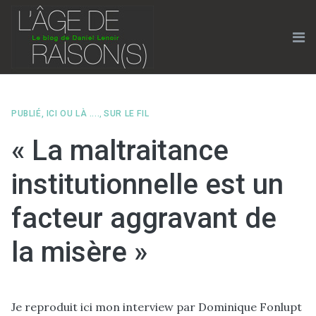
Skip
to
content
Me
PUBLIÉ, ICI OU LÀ ....
,
SUR LE FIL
« La maltraitance
institutionnelle est un
facteur aggravant de
la misère »
Je reproduit ici mon interview par Dominique Fonlupt