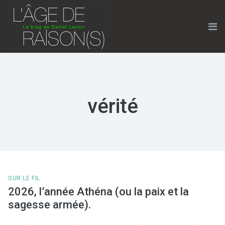
Skip
to
content
Me
vérité
SUR LE FIL
2026, l’année Athéna (ou la paix et la
sagesse armée).