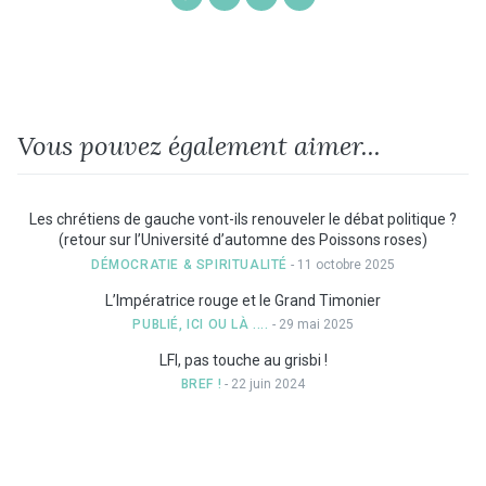
on
on
on
by
Facebook
Twitter
Google+
Email
Vous pouvez également aimer...
Les chrétiens de gauche vont-ils renouveler le débat politique ?
(retour sur l’Université d’automne des Poissons roses)
DÉMOCRATIE & SPIRITUALITÉ
- 11 octobre 2025
L’Impératrice rouge et le Grand Timonier
PUBLIÉ, ICI OU LÀ ....
- 29 mai 2025
LFI, pas touche au grisbi !
BREF !
- 22 juin 2024