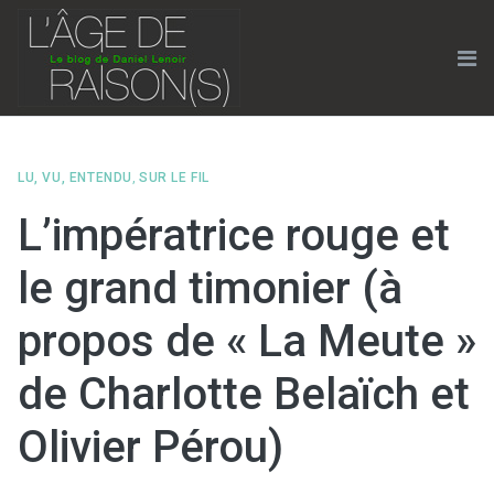
Skip
to
content
Me
LU, VU, ENTENDU
,
SUR LE FIL
L’impératrice rouge et
le grand timonier (à
propos de « La Meute »
de Charlotte Belaïch et
Olivier Pérou)