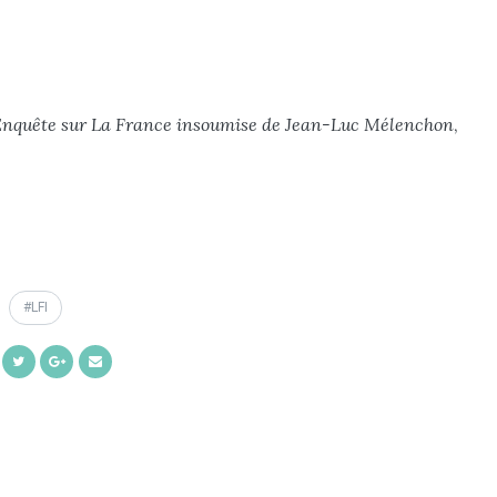
Enquête sur La France insoumise de Jean-Luc Mélenchon
,
LFI
Share
Share
Share
Share
on
on
on
by
Facebook
Twitter
Google+
Email