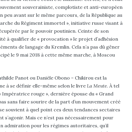
ouvement souverainiste, complotiste et anti-européen
n peu avant sur le même parcours, de la République au
rche du Régiment immortel », initiative russe visant à
récupérée par le pouvoir poutinien. Ceinte de son
té à qualifier de « provocation » le projet d’adhésion
 éléments de langage du Kremlin. Cela n’a pas dû gêner
icipé le 9 mai 2018 à cette même marche, à Moscou
ilde Panot ou Danièle Obono – ­Chikirou est la
me à se définir elle-même selon le livre
La Meute
. À tel
l’« Impératrice rouge », dernière épouse du « Grand
pas sans faire sourire de la part d’un mouvement créé
se souvient à quel point ces deux tendances sectaires
t s’agonir. Mais ce n’est pas nécessairement pour
n admiration pour les régimes autoritaires, qu’il