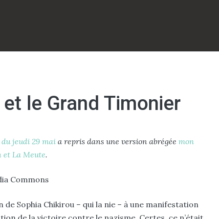
 et le Grand Timonier
 du jeudi 29 mai
a repris dans une version abrégée
mon
n et La Meute
.
 de Sophia Chikirou – qui la nie – à une manifestation
tion de la victoire contre le nazisme. Certes, ce n’était