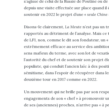
s’agisse de celui de la Russie de Poutine ou de 
depuis une visite effectuée sur place quand il 
soutenir en 2022 le projet d’une
« seule Chine 
Disons-le clairement,
La Meute
n’est pas un t
rapportés au détriment de l’analyse. Mais ce t
de LFI, non, comme le dit son fondateur, un
extrêmement efficace au service des ambition
sens mafieux du terme, avec son lot de vexat
l’autorité du chef et de soutenir son projet él
populiste, qui conduit l’ancien laïc à des posi
sémitisme, dans l’espoir de récupérer dans les
deuxième tour en 2017 comme en 2022.
Un mouvement qui ne brille pas par son respec
engagements de son « chef » à promouvoir une 
de ses (anciennes) proches, n’arrive pas
« à p