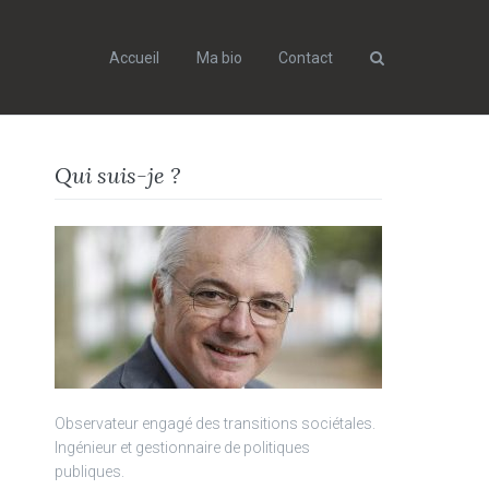
Accueil
Ma bio
Contact
Search
Qui suis-je ?
Observateur engagé des transitions sociétales.
Ingénieur et gestionnaire de politiques
publiques.