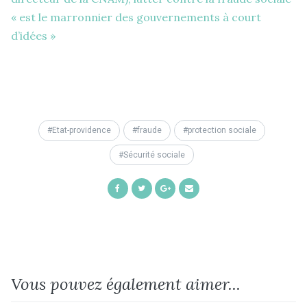
« est le marronnier des gouvernements à court
d’idées »
Etat-providence
fraude
protection sociale
Sécurité sociale
Share
Share
Share
Share
on
on
on
by
Facebook
Twitter
Google+
Email
Vous pouvez également aimer...