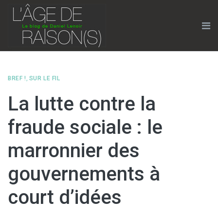
Skip
to
content
Me
BREF !
,
SUR LE FIL
La lutte contre la
fraude sociale : le
marronnier des
gouvernements à
court d’idées