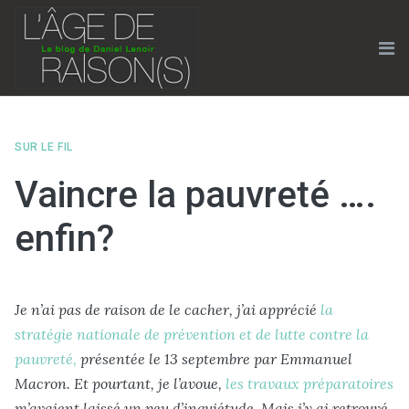
Skip
to
content
Me
SUR LE FIL
Vaincre la pauvreté ….
enfin?
Je n’ai pas de raison de le cacher, j’ai apprécié
la
stratégie nationale de prévention et de lutte contre la
pauvreté,
présentée le 13 septembre par Emmanuel
Macron. Et pourtant, je l’avoue,
les travaux préparatoires
m’avaient laissé un peu d’inquiétude. Mais j’y ai retrouvé