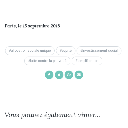
Paris, le 15 septembre 2018
allocation sociale unique
équité
Investissement social
lutte contre la pauvreté
simplification
Share
Share
Share
Share
on
on
on
by
Facebook
Twitter
Google+
Email
Vous pouvez également aimer...