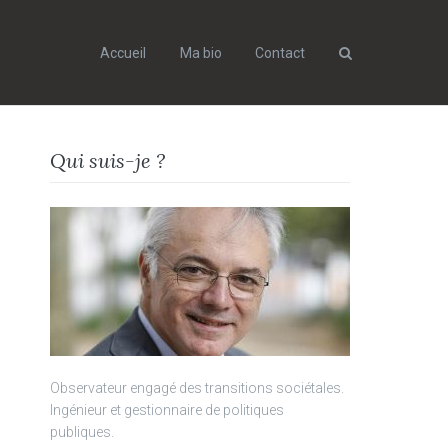
Accueil
Ma bio
Contact
Search
Qui suis-je ?
Observateur engagé des transitions sociétales.
Ingénieur et gestionnaire de politiques
publiques.