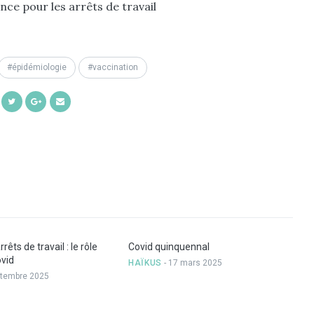
nce pour les arrêts de travail
épidémiologie
vaccination
Share
Share
Share
Share
on
on
on
by
Facebook
Twitter
Google+
Email
êts de travail : le rôle
Covid quinquennal
ovid
HAÏKUS
- 17 mars 2025
ptembre 2025