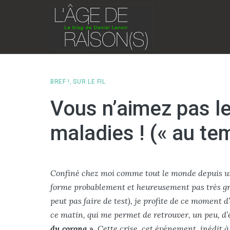
Skip
to
content
BREF !
,
SUR LE FIL
Vous n’aimez pas le
maladies ! (« au te
Confiné chez moi comme tout le monde depuis une
forme probablement et heureusement pas très gr
peut pas faire de test), je profite de ce moment 
ce matin, qui me permet de retrouver, un peu, d’
du corona »
. Cette crise, cet événement, inédit à