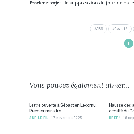
Prochain sujet
: la suppression du jour de care
ARS
Covid19
Vous pouvez également aimer...
Lettre ouverte à Sébastien Lecornu,
Hausse des arr
Premier ministre.
occulté du C
SUR LE FIL
- 17 novembre 2025
BREF !
- 18 se