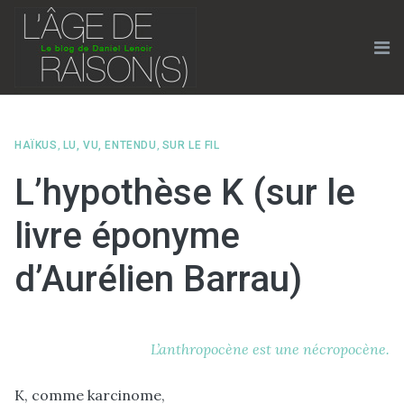
Skip
to
content
Me
HAÏKUS
,
LU, VU, ENTENDU
,
SUR LE FIL
L’hypothèse K (sur le
livre éponyme
d’Aurélien Barrau)
L’anthropocène est une nécropocène.
K, comme karcinome,