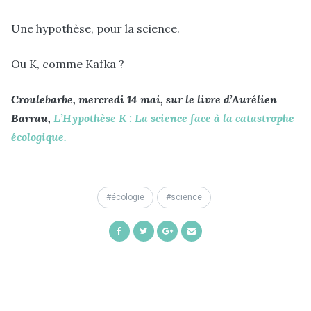
Une hypothèse, pour la science.
Ou K, comme Kafka ?
Croulebarbe, mercredi 14 mai, sur le livre d’Aurélien
Barrau,
L’Hypothèse K : La science face à la catastrophe
écologique.
écologie
science
Share
Share
Share
Share
on
on
on
by
Facebook
Twitter
Google+
Email