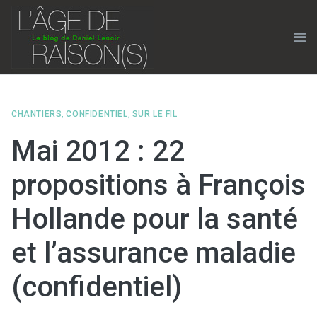
Skip
to
content
Me
CHANTIERS
,
CONFIDENTIEL
,
SUR LE FIL
Mai 2012 : 22
propositions à François
Hollande pour la santé
et l’assurance maladie
(confidentiel)