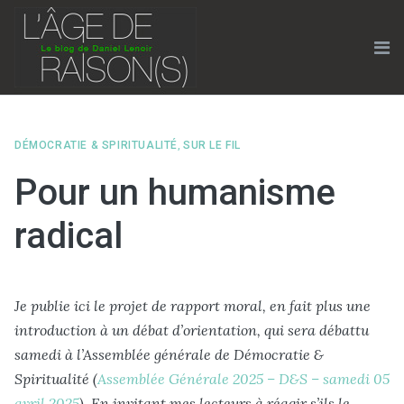
Skip
to
content
Me
DÉMOCRATIE & SPIRITUALITÉ
,
SUR LE FIL
Pour un humanisme
radical
Je publie ici le projet de rapport moral, en fait plus une
introduction à un débat d’orientation, qui sera débattu
samedi à l’Assemblée générale de Démocratie &
Spiritualité (
Assemblée Générale 2025 – D&S – samedi 05
avril 2025
). En invitant mes lecteurs à réagir s’ils le