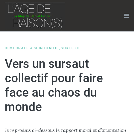
Skip
to
content
Me
DÉMOCRATIE & SPIRITUALITÉ
,
SUR LE FIL
Vers un sursaut
collectif pour faire
face au chaos du
monde
Je reproduis ci-dessous le rapport moral et d’orientation