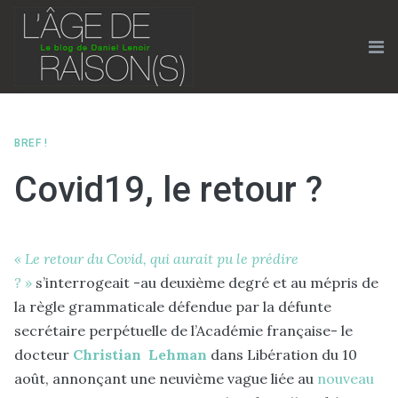
Skip
to
content
Me
BREF !
Covid19, le retour ?
« Le retour du Covid, qui aurait pu le prédire
? »
s’interrogeait -au deuxième degré et au mépris de
la règle grammaticale défendue par la défunte
secrétaire perpétuelle de l’Académie française- le
docteur
Christian Lehman
dans Libération du 10
août, annonçant une neuvième vague liée au
nouveau