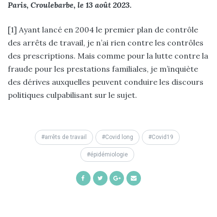
Paris, Croulebarbe, le 13 août 2023.
[1] Ayant lancé en 2004 le premier plan de contrôle
des arrêts de travail, je n’ai rien contre les contrôles
des prescriptions. Mais comme pour la lutte contre la
fraude pour les prestations familiales, je m’inquiète
des dérives auxquelles peuvent conduire les discours
politiques culpabilisant sur le sujet.
arrêts de travail
Covid long
Covid19
épidémiologie
Share
Share
Share
Share
on
on
on
by
Facebook
Twitter
Google+
Email