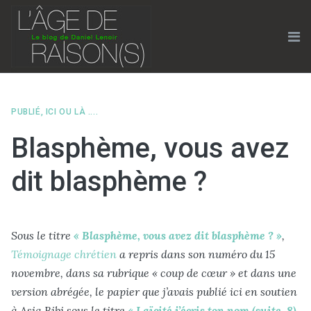
Skip
to
content
Me
PUBLIÉ, ICI OU LÀ ....
Blasphème, vous avez
dit blasphème ?
Sous le titre
« Blasphème, vous avez dit blasphème ? »
,
Témoignage chrétien
a repris dans son numéro du 15
novembre, dans sa rubrique « coup de cœur » et dans une
version abrégée, le papier que j’avais publié ici en soutien
à Asia Bibi sous le titre
« Laïcité j’écris ton nom (suite, 8).