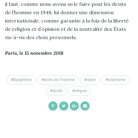
il faut, comme nous avons su le faire pour les droits
de l’homme en 1948, lui donner une dimension
internationale, comme garantie à la fois de la liberté
de religion et d’opinion et de la neutralité des États
vis-à-vis des choix personnels.
Paris, le 15 novembre 2018
blasphème
droits de l'homme
islam
islamisme
laïcité
religion
Share
Share
Share
Share
on
on
on
by
Facebook
Twitter
Google+
Email